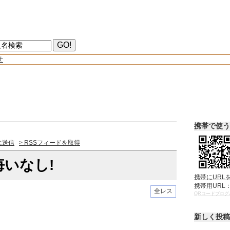
せ
携帯で使う
に送信
> RSSフィードを取得
いなし!
携帯にURL
携帯用URL
全レス
QRコードブログ
新しく投稿