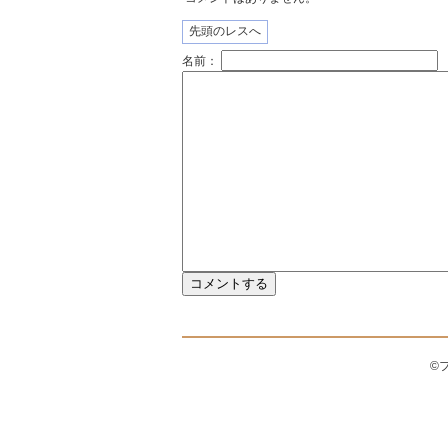
先頭のレスへ
名前：
©