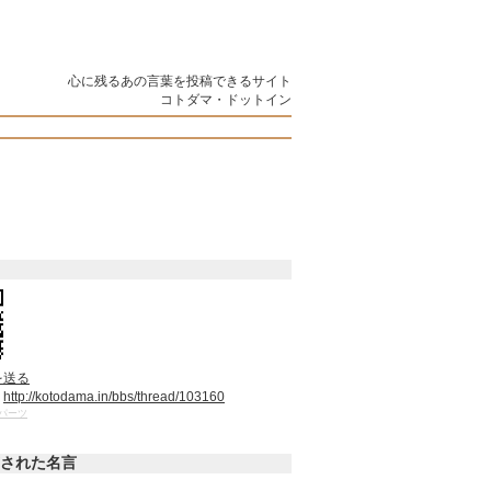
心に残るあの言葉を投稿できるサイト
コトダマ・ドットイン
を送る
：
http://kotodama.in/bbs/thread/103160
パーツ
された名言