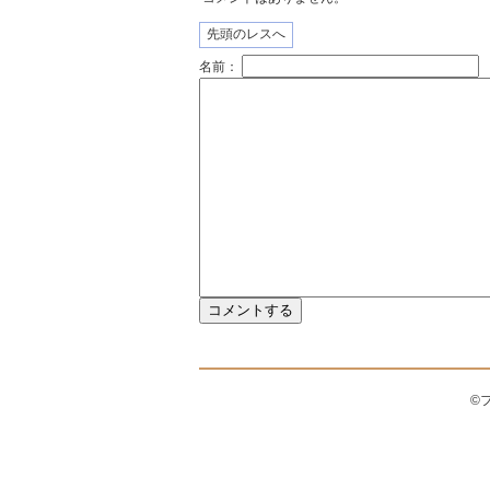
先頭のレスへ
名前：
©