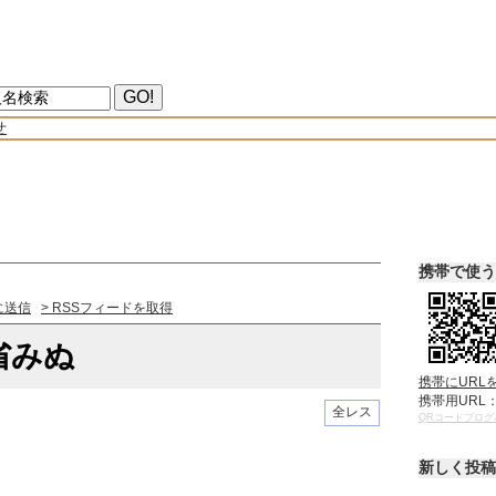
せ
携帯で使う
に送信
> RSSフィードを取得
省みぬ
携帯にURL
携帯用URL
全レス
QRコードブログ
新しく投稿