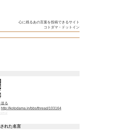
心に残るあの言葉を投稿できるサイト
コトダマ・ドットイン
を送る
：
http://kotodama.in/bbs/thread/103164
パーツ
された名言