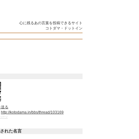
心に残るあの言葉を投稿できるサイト
コトダマ・ドットイン
を送る
：
http://kotodama.in/bbs/thread/103169
パーツ
された名言