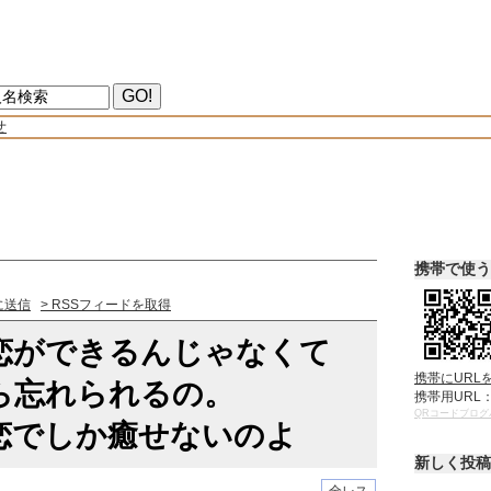
せ
携帯で使う
に送信
> RSSフィードを取得
恋ができるんじゃなくて
携帯にURL
ら忘れられるの。
携帯用URL
QRコードブログ
恋でしか癒せないのよ
新しく投稿