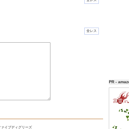
全レス
全レス
PR - ama
ファイブディグリーズ