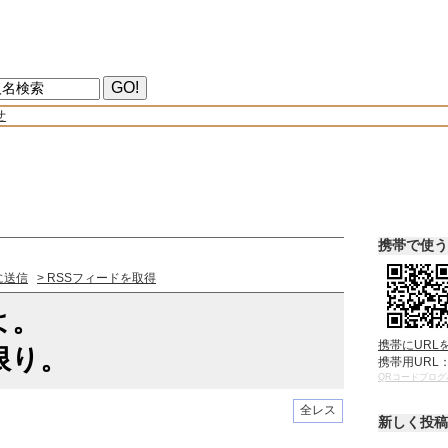
せ
携帯で使う
に送信
> RSSフィードを取得
よ。
携帯にURL
限り。
携帯用URL
QRコードブログ
全レス
新しく投稿