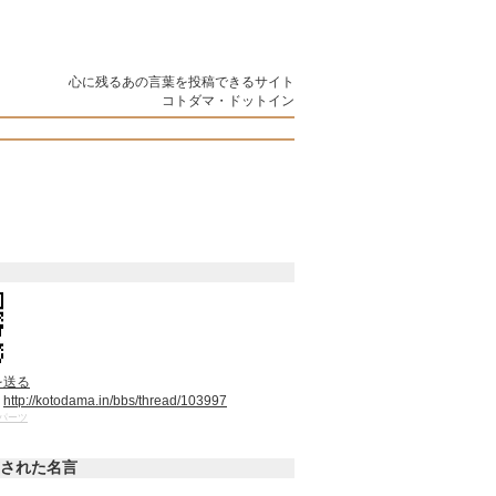
心に残るあの言葉を投稿できるサイト
コトダマ・ドットイン
を送る
：
http://kotodama.in/bbs/thread/103997
パーツ
された名言