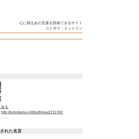
心に残るあの言葉を投稿できるサイト
コトダマ・ドットイン
を送る
：
http://kotodama.in/bbs/thread/111392
パーツ
された名言