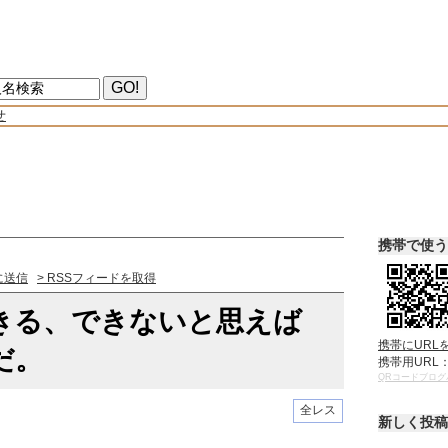
せ
携帯で使う
に送信
> RSSフィードを取得
きる、できないと思えば
携帯にURL
だ。
携帯用URL
QRコードブログ
全レス
新しく投稿