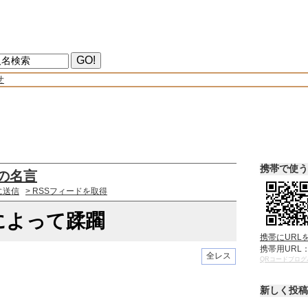
せ
携帯で使う
の名言
に送信
> RSSフィードを取得
によって蹂躙
携帯にURL
携帯用URL
全レス
QRコードブログ
新しく投稿