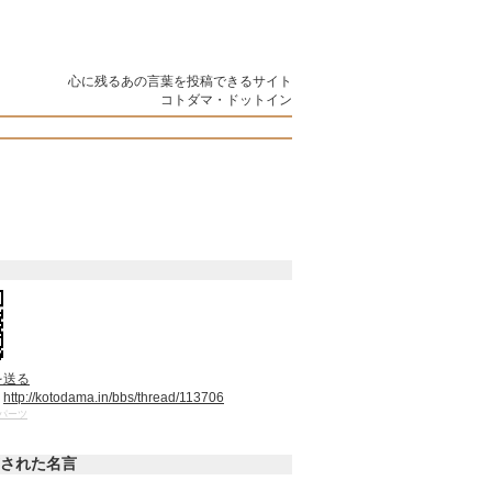
心に残るあの言葉を投稿できるサイト
コトダマ・ドットイン
を送る
：
http://kotodama.in/bbs/thread/113706
パーツ
された名言