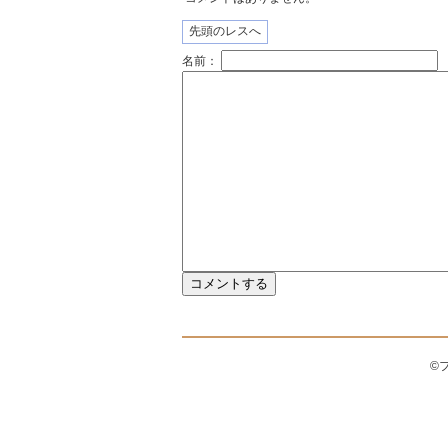
先頭のレスへ
名前：
©