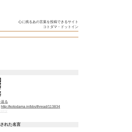
心に残るあの言葉を投稿できるサイト
コトダマ・ドットイン
を送る
：
http://kotodama.in/bbs/thread/113834
パーツ
された名言