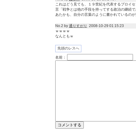
これはどう見ても、１９世紀を代表するプロイセ
言「戦争とは他の手段を持ってする政治の継続で
あたかも、自分の言葉のように書かれているのが
No.2 by
通りすがり
2008-10-29 01:15:23
ｗｗｗｗ
なんともｗ
先頭のレスへ
名前：