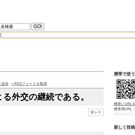
せ
携帯で使う
に送信
> RSSフィードを取得
よる外交の継続である。
携帯にURL
携帯用URL
全レス
QRコードブログ
新しく投稿