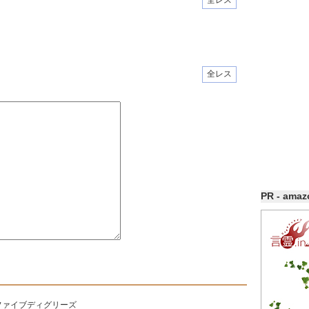
全レス
全レス
PR - ama
ファイブディグリーズ