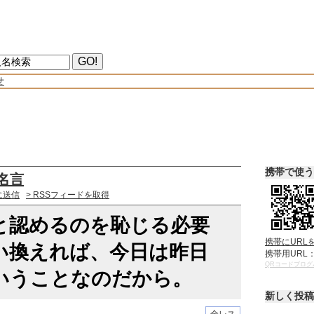
せ
携帯で使う
名言
に送信
> RSSフィードを取得
と認めるのを恥じる必要
携帯にURL
い換えれば、今日は昨日
携帯用URL
QRコードブログ
いうことなのだから。
新しく投稿