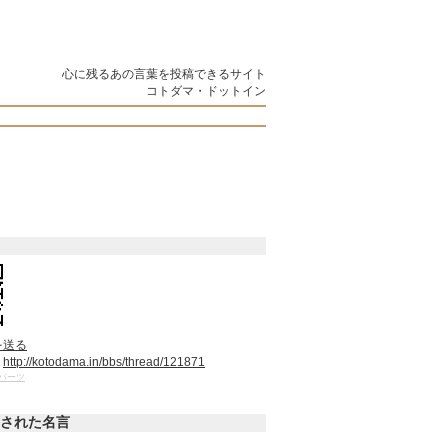
心に残るあの言葉を投稿できるサイト
コトダマ・ドットイン
を送る
：
http://kotodama.in/bbs/thread/121871
パーツ
された名言