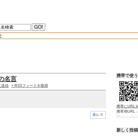
せ
携帯で使う
の名言
に送信
> RSSフィードを取得
。
携帯にURL
携帯用URL
全レス
QRコードブログ
新しく投稿