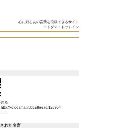
心に残るあの言葉を投稿できるサイト
コトダマ・ドットイン
を送る
：
http://kotodama.in/bbs/thread/126954
パーツ
された名言