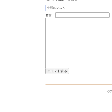
先頭のレスへ
名前：
©