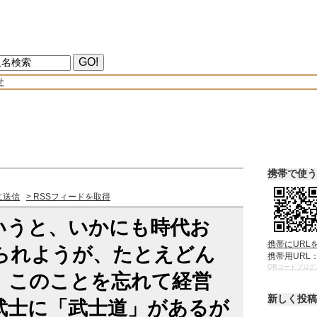
せ
携帯で使う
に送信
> RSSフィードを取得
いうと、いかにも時代お
携帯にURL
られようが、たとえどん
携帯用URL
QRコードブログ
、このことを忘れて経営
新しく投稿
武士に「武士道」があるが