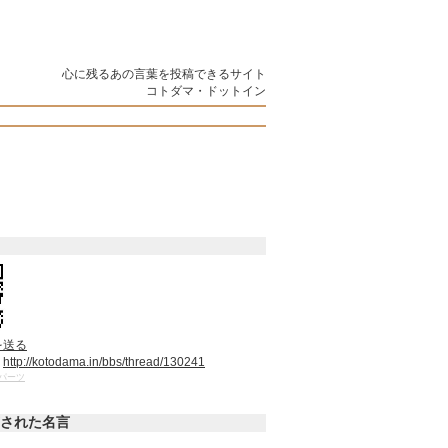
心に残るあの言葉を投稿できるサイト
コトダマ・ドットイン
を送る
：
http://kotodama.in/bbs/thread/130241
パーツ
された名言