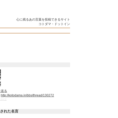
心に残るあの言葉を投稿できるサイト
コトダマ・ドットイン
を送る
：
http://kotodama.in/bbs/thread/130272
パーツ
された名言