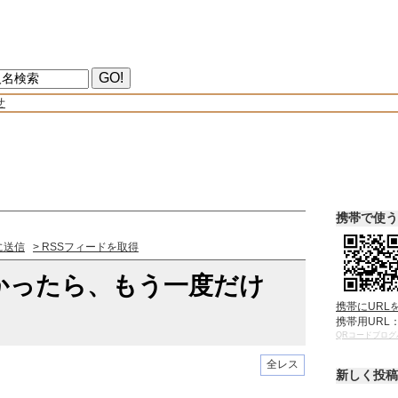
せ
携帯で使う
に送信
> RSSフィードを取得
かったら、もう一度だけ
携帯にURL
携帯用URL
QRコードブログ
全レス
新しく投稿