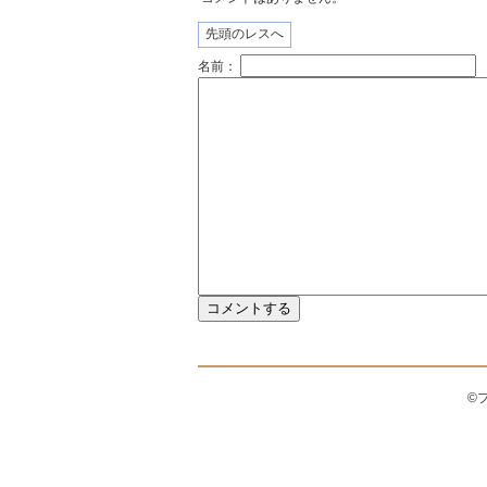
先頭のレスへ
名前：
©