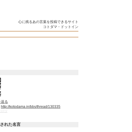
心に残るあの言葉を投稿できるサイト
コトダマ・ドットイン
を送る
：
http://kotodama.in/bbs/thread/130335
パーツ
された名言