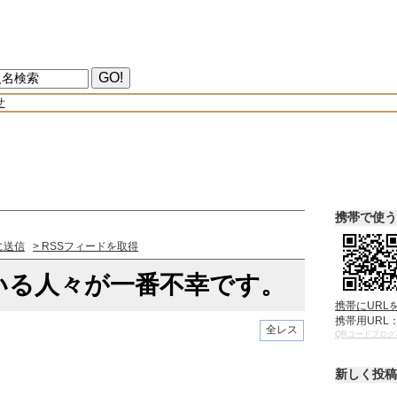
せ
携帯で使う
に送信
> RSSフィードを取得
いる人々が一番不幸です。
携帯にURL
携帯用URL
全レス
QRコードブログ
新しく投稿