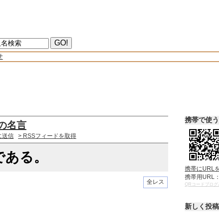
せ
携帯で使う
の名言
に送信
> RSSフィードを取得
である。
携帯にURL
携帯用URL
全レス
QRコードブログ
新しく投稿