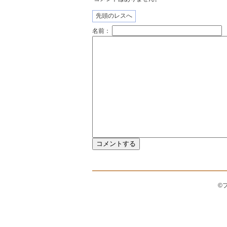
先頭のレスへ
名前：
©