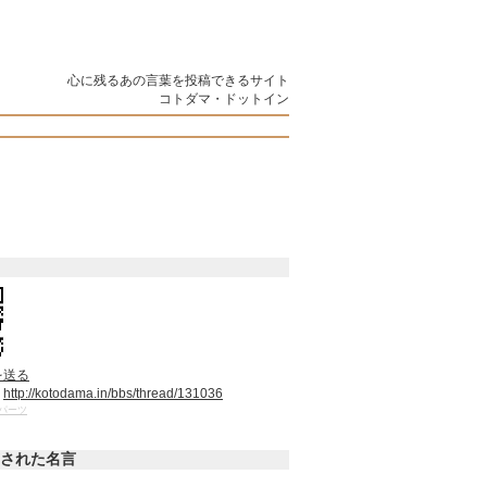
心に残るあの言葉を投稿できるサイト
コトダマ・ドットイン
を送る
：
http://kotodama.in/bbs/thread/131036
パーツ
された名言