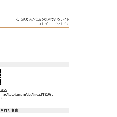
心に残るあの言葉を投稿できるサイト
コトダマ・ドットイン
を送る
：
http://kotodama.in/bbs/thread/131686
パーツ
された名言