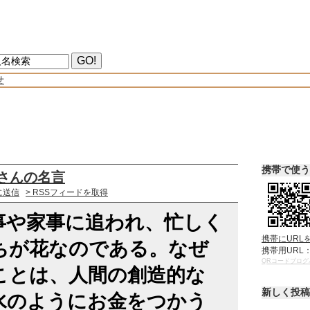
せ
携帯で使う
さんの名言
に送信
> RSSフィードを取得
事や家事に追われ、忙しく
携帯にURL
ちが花なのである。なぜ
携帯用URL
QRコードブログ
ことは、人間の創造的な
新しく投稿
水のようにお金をつかう