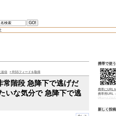
せ
携帯で使う
に送信
> RSSフィードを取得
非常階段 急降下で逃げだ
携帯にURL
たいな気分で 急降下で逃
携帯用URL
QRコードブログ
新しく投稿