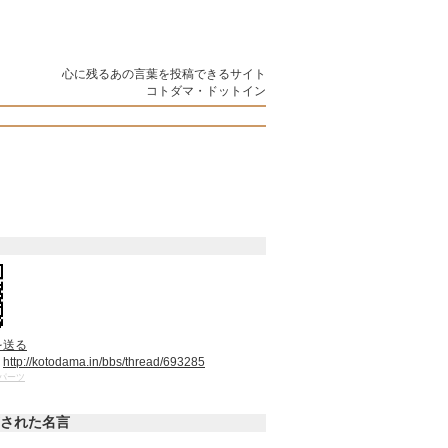
心に残るあの言葉を投稿できるサイト
コトダマ・ドットイン
を送る
：
http://kotodama.in/bbs/thread/693285
パーツ
された名言