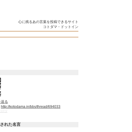
心に残るあの言葉を投稿できるサイト
コトダマ・ドットイン
を送る
：
http://kotodama.in/bbs/thread/694033
パーツ
された名言