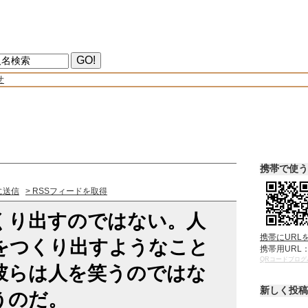
せ
携帯で使う
に送信
> RSSフィードを取得
くり出すのではない。人
携帯にURL
をつくり出すようなこと
携帯用URL
QRコードブログ
彼らは人を笑うのではな
新しく投稿
うのだ。