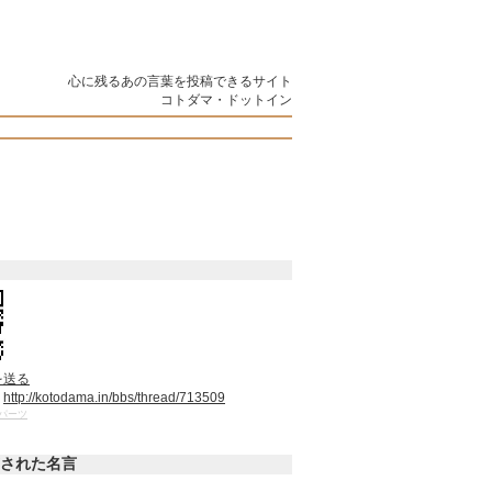
心に残るあの言葉を投稿できるサイト
コトダマ・ドットイン
を送る
：
http://kotodama.in/bbs/thread/713509
パーツ
された名言