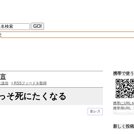
せ
携帯で使う
名言
に送信
> RSSフィードを取得
いっそ死にたくなる
携帯にURL
携帯用URL
全レス
QRコードブログ
新しく投稿