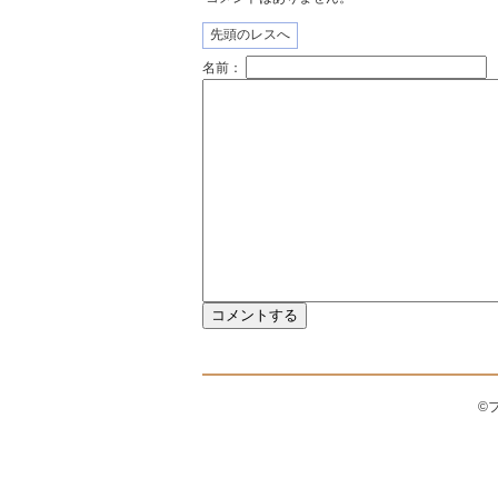
先頭のレスへ
名前：
©