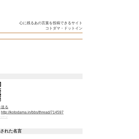
心に残るあの言葉を投稿できるサイト
コトダマ・ドットイン
を送る
：
http://kotodama.in/bbs/thread/714597
パーツ
された名言