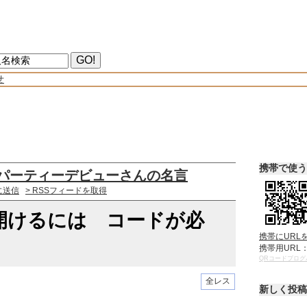
せ
携帯で使う
パーティーデビューさんの名言
に送信
> RSSフィードを取得
開けるには コードが必
携帯にURL
携帯用URL
QRコードブログ
全レス
新しく投稿