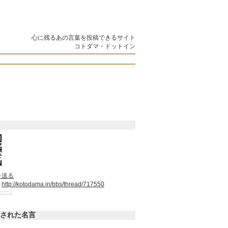
心に残るあの言葉を投稿できるサイト
コトダマ・ドットイン
を送る
：
http://kotodama.in/bbs/thread/717550
パーツ
された名言