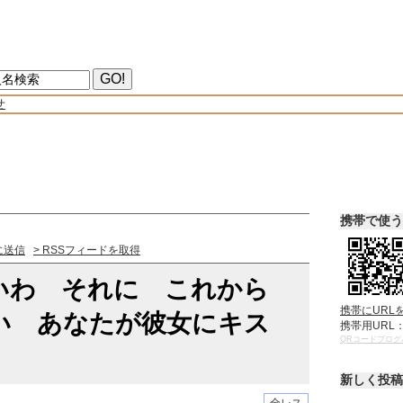
せ
携帯で使う
に送信
> RSSフィードを取得
いわ それに これから
携帯にURL
い あなたが彼女にキス
携帯用URL
QRコードブログ
新しく投稿