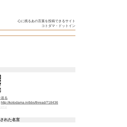
心に残るあの言葉を投稿できるサイト
コトダマ・ドットイン
を送る
：
http://kotodama.in/bbs/thread/718436
パーツ
された名言