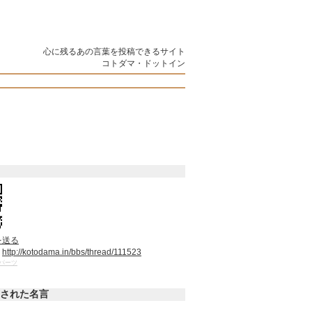
心に残るあの言葉を投稿できるサイト
コトダマ・ドットイン
を送る
：
http://kotodama.in/bbs/thread/111523
パーツ
された名言