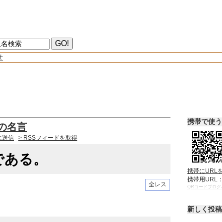
せ
携帯で使う
の名言
に送信
> RSSフィードを取得
である。
携帯にURL
携帯用URL
全レス
QRコードブログ
新しく投稿