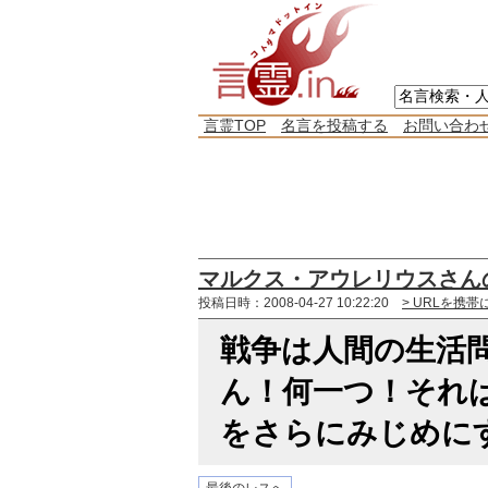
言霊TOP
名言を投稿する
お問い合わ
マルクス・アウレリウスさん
投稿日時：2008-04-27 10:22:20
> URLを携帯
戦争は人間の生活
ん！何一つ！それ
をさらにみじめに