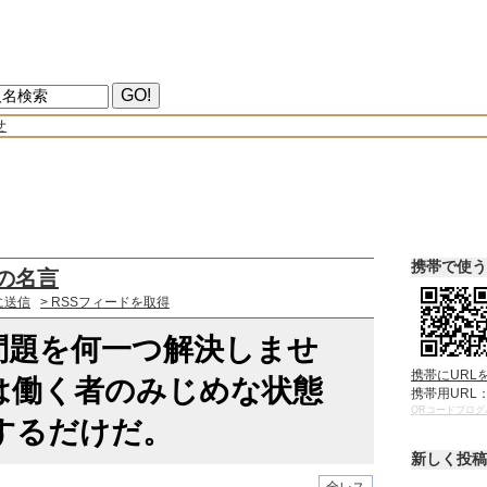
せ
携帯で使う
の名言
に送信
> RSSフィードを取得
問題を何一つ解決しませ
携帯にURL
は働く者のみじめな状態
携帯用URL
QRコードブログ
するだけだ。
新しく投稿