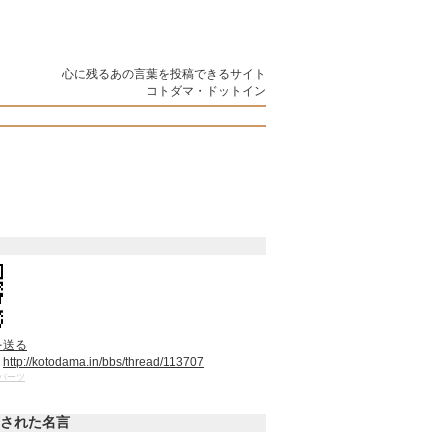
心に残るあの言葉を投稿できるサイト
コトダマ・ドットイン
を送る
：
http://kotodama.in/bbs/thread/113707
パーツ
された名言