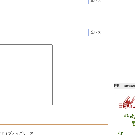
全レス
全レス
PR - ama
ファイブディグリーズ