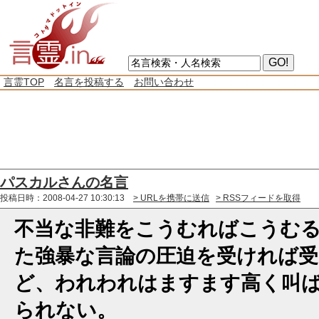
言霊TOP
名言を投稿する
お問い合わせ
パスカルさんの名言
投稿日時：2008-04-27 10:30:13
> URLを携帯に送信
> RSSフィードを取得
不当な非難をこうむればこうむ
た強暴な言論の圧迫を受ければ
ど、われわれはますます高く叫
られない。