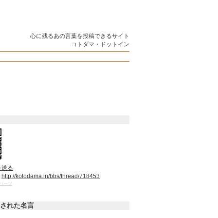
心に残るあの言葉を投稿できるサイト
コトダマ・ドットイン
を送る
：
http://kotodama.in/bbs/thread/718453
パーツ
された名言