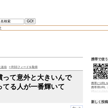
せ
携帯で使う
に送信
> RSSフィードを取得
償って意外と大きいんで
携帯にURL
ってる人が一番輝いて
携帯用URL
QRコードブログ
新しく投稿