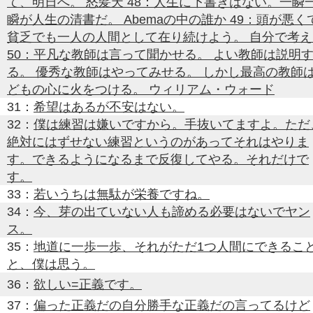
て、明日へ。 怒髪天 48：人生に下書きはない。一瞬
瞬が人生の清書だ。 Abemaの中の誰か 49：頭が悪く
貧乏でも一人の人間として在り続けよう。 自分で考え
50：平凡な教師は言って聞かせる。 よい教師は説明
る。 優秀な教師はやってみせる。 しかし最高の教師
どもの心に火をつける。 ウィリアム・ウォード
31：
希望はあるが不安はない。
32：
僕は練習は嫌いですから。手抜いてますよ。ただ
絶対にはずせない練習というのがあってそれはやりま
す。できるようになるまで反復してやる。それだけで
す。
33：
若いうちは無駄が栄養ですね。
34：
今、芽の出ていない人も諦める必要はないでヤン
ス。
35：
地道に一歩一歩、それがただ1つ人間にできるこ
と、僕は思う。
36：
欲しい=正義です。
37：
偏った正義だの自分勝手な正義だの言ってるけど