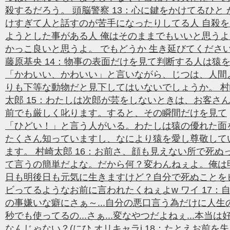
殺するだろう。 頭脳警察 13：心に鍵をかけてるひと 
けすぎて人と話すのが苦手になったりしてる人 自殺を
ようとした事がある人 俺はそのままでもいいと思うよ
かっこ良いと思うよ。 でもどうか 生き延びてくださ
藤原基央 14：物事の表面だけを見て判断する人は猿
「かわいい、かわいい」と言いながら、じつは、人間
りも下等な動物だと見下してはいないでしょうか。 村
太郎 15：わたしは次郎が芸をしないときは、お客さ
前でも厳しく叱ります。すると、その瞬間だけを見て
「ひどい！」と言う人がいる。わたしは猿の優れた面
たくさん知っていますし、なにより猿を愛し尊敬して
ます。 村崎太郎 16：お前さ、顔も見えない所で死ぬ
て言うの簡単だよな。だから何？変わんねぇよ。俺は
日も明後日も元気に生きますけど？自分で死ぬことを
ビってるようなお前に言われたくねぇよw ワイ 17：
の事嫌いな癖にさぁ～...自分の悪口言う為だけに人生
秒でも使ってるの...さぁ...変なやつだよねぇ...本当は
なんじゃない？(にひ オリキャラi 18：たとえお前を