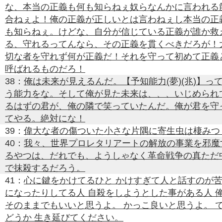
な、本当の正義も何も知らねぇ奴らなんかに言われる
合ねぇよ！俺の正義が正しいとは言わねぇし本当の正
も知らねぇ。けどな、自分が信じている正義が誰か救
る、守れるってんなら、その正義を貫くべきだろが！
切な者を守れず何が正義だ！それを守って初めて正義
呼ばれるものだろ！
38：
俺は未来が見えるんだ。【予知能力(夢)(兆)】っ
う能力をな。そして俺が見た未来は、、、いじめられ
るはずの君が、俺の隣で笑っていたんだ。俺が君を守
てやる。絶対にな！
39：
偉大な者の傷ついた小さな片隅に寄生虫は棲みつ
40：
我々、世界プロレタリアートの解放の事業を邪魔
るやつは、だれでも、ようしゃなく革命戦争の真ただ
で抹殺するだろう。
41：
心に鍵をかけてるひと かけすぎて人と話すのが
になったりしてる人 自殺をしようとした事がある人 
そのままでもいいと思うよ。 かっこ良いと思うよ。 
どうか 生き延びてください。