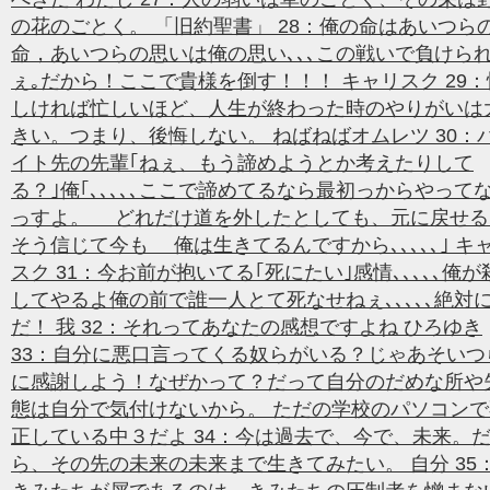
の花のごとく。 「旧約聖書」 28：俺の命はあいつら
命，あいつらの思いは俺の思い､､､この戦いで負けら
ぇ｡だから！ここで貴様を倒す！！！ キャリスク 29：
しければ忙しいほど、人生が終わった時のやりがいは
きい。つまり、後悔しない。 ねばねばオムレツ 30：
イト先の先輩｢ねぇ、もう諦めようとか考えたりして
る？｣俺｢､､､､､ここで諦めてるなら最初っからやって
っすよ。 どれだけ道を外したとしても、元に戻せる
そう信じて今も 俺は生きてるんですから､､､､､｣ キ
スク 31：今お前が抱いてる｢死にたい｣感情､､､､､俺が
してやるよ俺の前で誰一人とて死なせねぇ､､､､､絶対
だ！ 我 32：それってあなたの感想ですよね ひろゆき
33：自分に悪口言ってくる奴らがいる？じゃあそいつ
に感謝しよう！なぜかって？だって自分のだめな所や
態は自分で気付けないから。 ただの学校のパソコンで
正している中３だよ 34：今は過去で、今で、未来。
ら、その先の未来の未来まで生きてみたい。 自分 35