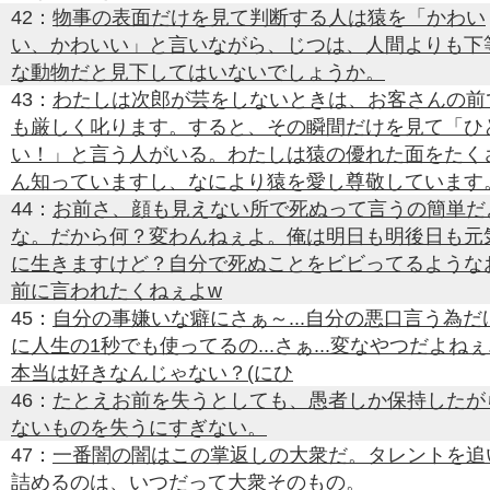
42：
物事の表面だけを見て判断する人は猿を「かわい
い、かわいい」と言いながら、じつは、人間よりも下
な動物だと見下してはいないでしょうか。
43：
わたしは次郎が芸をしないときは、お客さんの前
も厳しく叱ります。すると、その瞬間だけを見て「ひ
い！」と言う人がいる。わたしは猿の優れた面をたく
ん知っていますし、なにより猿を愛し尊敬しています
44：
お前さ、顔も見えない所で死ぬって言うの簡単だ
な。だから何？変わんねぇよ。俺は明日も明後日も元
に生きますけど？自分で死ぬことをビビってるような
前に言われたくねぇよw
45：
自分の事嫌いな癖にさぁ～...自分の悪口言う為だ
に人生の1秒でも使ってるの...さぁ...変なやつだよねぇ..
本当は好きなんじゃない？(にひ
46：
たとえお前を失うとしても、愚者しか保持したが
ないものを失うにすぎない。
47：
一番闇の闇はこの掌返しの大衆だ。タレントを追
詰めるのは、いつだって大衆そのもの。