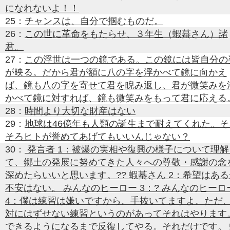
になれないよ！！
25：
チャンスは、自分で掴むものだ。
26：
この世に革命をもたらせ、３年生（蝦蟇さん）諸
君。
27：
この浮世は一つの鏡である。この鏡には皆自分の
が映る。だから君が額に八の字を浮かべて鏡に向かえ
ば、鏡も八の字を寄せて君を睨み返し、君が微笑みを
かべて鏡に対すれば、鏡も微笑みをもって君に応える
28：
時間より大切な財産はない
29：
地球は46億年も人類の誕生まで耐えてくれた。そ
そろヒトが誉めてあげてもいいんじゃない？
30：
発言者 1：被爆の実相や復興の様子について理解
て、郷土の発展に努めてきた人々への尊敬・感謝の念
深めたらいいと思います。?? 蝦蟇さん 2：希望はある
不安はない。 みんなのヒーロー 3：? みんなのヒーロ
4：僕は練習は嫌いですから。手抜いてますよ。ただ
対にはずせない練習というのがあってそれはやります
できるようになるまで反復してやる。それだけです。 