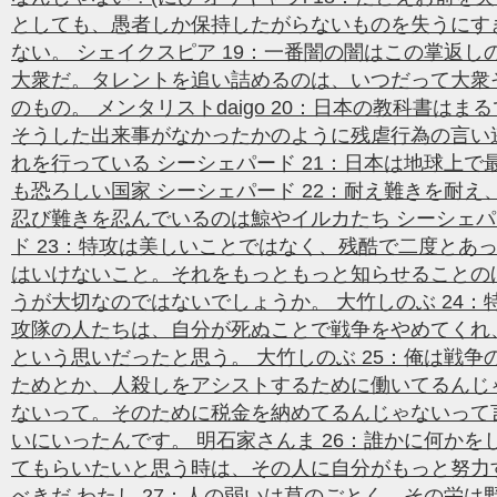
としても、愚者しか保持したがらないものを失うにす
ない。 シェイクスピア 19：一番闇の闇はこの掌返し
大衆だ。タレントを追い詰めるのは、いつだって大衆
のもの。 メンタリストdaigo 20：日本の教科書はまる
そうした出来事がなかったかのように残虐行為の言い
れを行っている シーシェパード 21：日本は地球上で
も恐ろしい国家 シーシェパード 22：耐え難きを耐え
忍び難きを忍んでいるのは鯨やイルカたち シーシェパ
ド 23：特攻は美しいことではなく、残酷で二度とあ
はいけないこと。それをもっともっと知らせることの
うが大切なのではないでしょうか。 大竹しのぶ 24：
攻隊の人たちは、自分が死ぬことで戦争をやめてくれ
という思いだったと思う。 大竹しのぶ 25：俺は戦争
ためとか、人殺しをアシストするために働いてるんじ
ないって。そのために税金を納めてるんじゃないって
いにいったんです。 明石家さんま 26：誰かに何かを
てもらいたいと思う時は、その人に自分がもっと努力
べきだ わたし 27：人の弱いは草のごとく、その栄は