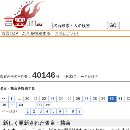
言霊TOP
名言を投稿する
お問い合わせ
40146
現在の全名言件数：
件
> RSSフィードを取得
名言・格言を投稿する
….
<<
1
20
21
22
23
24
25
26
27
28
29
30
31
3
….
38
39
40
803
>>
ページ送り：
1
2
3
4
5
6
7
8
9
新しく更新された名言・格言