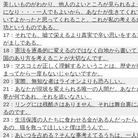
美しいものがわかり、他人のよいところが見られるよ
になり・・・一人でもよいから、あなたが生きてくれ
いてよかったと思ってくれること。これが私の考える
功というものである。
17：
それでも、嘘で栄えるより真実で辛い思いをする
がましである。
18：
憲法を逐条的に変えるのではなく白地から書いて
国のあり方を考えることが大切なんです。
19：
マスコミが正しく理解するということは、歴史が
まってから一度もないじゃないですか。
20：
実際、無知な者はライオンよりも恐ろしい。
21：
あなたが現状を変えられる唯一の人間だ。あなた
夢が何であれ、それを追いなさい。
22：
リングには残酷さはありません、それは舞台裏に
るのです。
23：
生活保護の人たちに食わせる金があるんだったら
あの、猫を救ってほしいと僕は思うんで。
24：
あいつを占める？そんな事考えてるうちは、一人