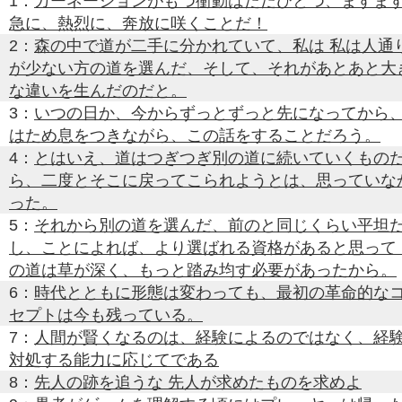
1：
カーネーションがもつ衝動はただひとつ、ますま
急に、熱烈に、奔放に咲くことだ！
2：
森の中で道が二手に分かれていて、私は 私は人通
が少ない方の道を選んだ、そして、それがあとあと大
な違いを生んだのだと。
3：
いつの日か、今からずっとずっと先になってから
はため息をつきながら、この話をすることだろう。
4：
とはいえ、道はつぎつぎ別の道に続いていくもの
ら、二度とそこに戻ってこられようとは、思っていな
った。
5：
それから別の道を選んだ、前のと同じくらい平坦
し、ことによれば、より選ばれる資格があると思って 
の道は草が深く、もっと踏み均す必要があったから。
6：
時代とともに形態は変わっても、最初の革命的な
セプトは今も残っている。
7：
人間が賢くなるのは、経験によるのではなく、経
対処する能力に応じてである
8：
先人の跡を追うな 先人が求めたものを求めよ