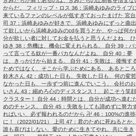
きみたちが屑であるのは、きみたちの圧制者を憎まな
からだ。 フィリップ・ロス 36：浜崎あゆみのライブ
来ているファンのレベルが低すぎておったまげた 宮台
司 37：浜崎あゆみが好きで、浜崎あゆみにずっと曲
て欲しいから浜崎あゆみのcdを買うとか、やっぱ何か
分が欲しい者に対してお金を払うと思うんだよね。 ひ
ゆき 38：危機は、機会に変えれられる。 自分 39：バ
って言ってる奴が一番バカなんだよね。 自分 40：夢
は、きっかけから始まる。 自分 41：失敗は、後悔す
ためではなく、そこから学ぶためにある。 あるところ
鈴木さん 42：成功した日も、失敗した日も、何の変
なかった日も、一歩ずつ前に進んでいこう。 会社のお
いさん 43：縮めろ心のディスタンス！、起こそう笑
クラスター！ 自分 44：時間とは、自分が成功へ進む
めのチャンス。 自分 45：失敗をしても諦めずに努力
ればいい、必ず報われるのだから 卍 46：100%の進
に！（2022/01/21） 上司 47：君のために死ねるとか
誰も喜びはしない。愛のために生きてやれ。共に生き