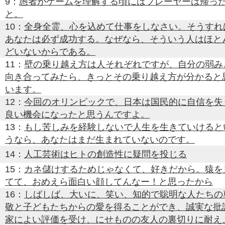
9：
愚者がゲームを理解する頃にはプレーヤーは帰っ
と。
10：
全身全霊、心を込めて仕事をしなさい。そうすれ
あなたは必ず成功する。なぜなら、そういう人はほと
どいないからである。
11：
壁の乗り越え方は人それぞれですが、自分の弱み
向き合ってみたら、きっとその乗り越え方が分かると
います。
12：
今回のオリンピックで、日本は国民的に自信を失
良い機会になったと思うんですよ。
13：
もし苦しみを経験しないで人生を生きていけると
うなら、あなたはまだ生まれていないのです。
14：
人工芸術はヒトの創造性に疑問を投じる
15：
カネ儲けするためじゃなくて、好きだから。猿を
てて、おめえら面白い顔してんなー！と思ったから
16：
しばしば、大いに、笑い、知的で聡明な人たちの
敬と子どもたちからの愛を得ることができ、誠実な批
家によい評価を受け、にせものの友人の裏切りに耐え