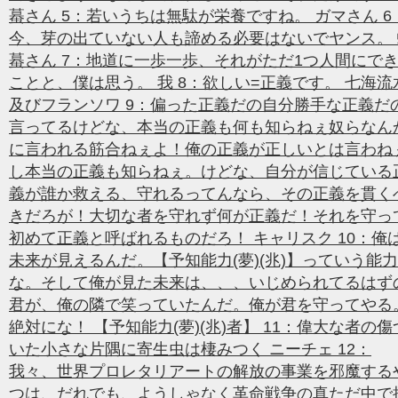
蟇さん 5：若いうちは無駄が栄養ですね。 ガマさん 6
今、芽の出ていない人も諦める必要はないでヤンス。 
蟇さん 7：地道に一歩一歩、それがただ1つ人間にで
ことと、僕は思う。 我 8：欲しい=正義です。 七海流
及びフランソワ 9：偏った正義だの自分勝手な正義だ
言ってるけどな、本当の正義も何も知らねぇ奴らなん
に言われる筋合ねぇよ！俺の正義が正しいとは言わね
し本当の正義も知らねぇ。けどな、自分が信じている
義が誰か救える、守れるってんなら、その正義を貫く
きだろが！大切な者を守れず何が正義だ！それを守っ
初めて正義と呼ばれるものだろ！ キャリスク 10：俺
未来が見えるんだ。【予知能力(夢)(兆)】っていう能
な。そして俺が見た未来は、、、いじめられてるはず
君が、俺の隣で笑っていたんだ。俺が君を守ってやる
絶対にな！ 【予知能力(夢)(兆)者】 11：偉大な者の傷
いた小さな片隅に寄生虫は棲みつく ニーチェ 12：
我々、世界プロレタリアートの解放の事業を邪魔する
つは、だれでも、ようしゃなく革命戦争の真ただ中で