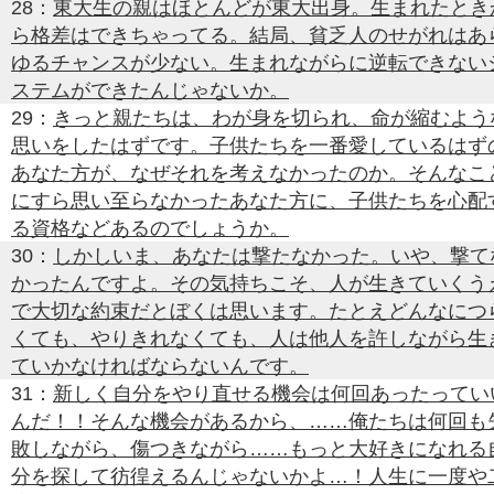
28：
東大生の親はほとんどが東大出身。生まれたとき
ら格差はできちゃってる。結局、貧乏人のせがれはあ
ゆるチャンスが少ない。生まれながらに逆転できない
ステムができたんじゃないか。
29：
きっと親たちは、わが身を切られ、命が縮むよう
思いをしたはずです。子供たちを一番愛しているはず
あなた方が、なぜそれを考えなかったのか。そんなこ
にすら思い至らなかったあなた方に、子供たちを心配
る資格などあるのでしょうか。
30：
しかしいま、あなたは撃たなかった。いや、撃て
かったんですよ。その気持ちこそ、人が生きていくう
で大切な約束だとぼくは思います。たとえどんなにつ
くても、やりきれなくても、人は他人を許しながら生
ていかなければならないんです。
31：
新しく自分をやり直せる機会は何回あったってい
んだ！！そんな機会があるから、……俺たちは何回も
敗しながら、傷つきながら……もっと大好きになれる
分を探して彷徨えるんじゃないかよ…！人生に一度や