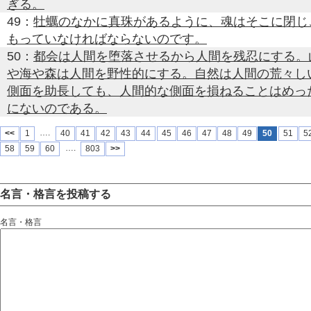
ぎる。
49：
牡蠣のなかに真珠があるように、魂はそこに閉じ
もっていなければならないのです。
50：
都会は人間を堕落させるから人間を残忍にする。
や海や森は人間を野性的にする。自然は人間の荒々し
側面を助長しても、人間的な側面を損ねることはめっ
にないのである。
….
<<
1
40
41
42
43
44
45
46
47
48
49
50
51
5
….
58
59
60
803
>>
名言・格言を投稿する
名言・格言