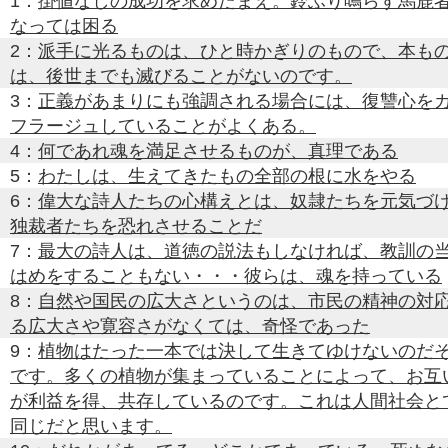
1：
掛値なしの成功を求めたまえ。鈴ふり鳴らす馬鹿
なっては困る
2：
派手に光るものは、ひと時かぎりのもので、本も
は、後世までも滅びることがないのです。
3：
正義があまりにも強調される場合には、復讐心を
フラージュしていることがよくある。
4：
何であれ魂を満足させるものが、真理である
5：
わたしは、生えてきたもの全部の根に水をやる
6：
偉大な詩人たちの心構えとは、奴隷たちを元気づ
独裁者たちを恐れさせることだ
7：
最大の詩人は、道徳の説法もしなければ、教訓の
はめをすることもない・・・彼らは、魂を持っている
8：
自然や国民の広大さというのは、市民の精神の対
る広大さや寛容さがなくては、奇怪であった
9：
植物はたった一本では決して生きてゆけないのだ
です。多くの植物が集まっていることによって、お互
が利益を得、共存しているのです。これは人間社会と
同じだと思います。