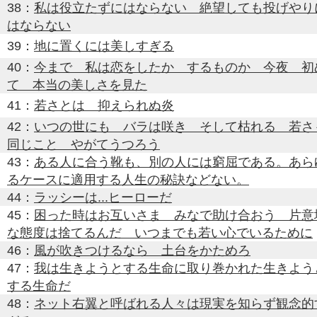
38：
私は役立たずにはならない 絶望しても投げやり
はならない
39：
地に置くには美しすぎる
40：
今まで 私は恋をしたか するものか 今夜 初
て 本当の美しさを見た
41：
若さとは 抑えられぬ炎
42：
いつの世にも バラは咲き そして枯れる 若さ
同じこと やがてうつろう
43：
ある人に合う靴も、別の人には窮屈である。あら
るケースに適用する人生の秘訣などない。
44：
ラッシーは...ヒーローだ
45：
困った時はお互いさま みなで助け合おう 片意
な態度は捨てるんだ いつまでも若い心でいるために
46：
風が吹きつけるなら 土台をかためろ
47：
我は生きようとする生命に取り巻かれた生きよう
する生命だ
48：
ネット右翼と呼ばれる人々は現実を知らず観念的