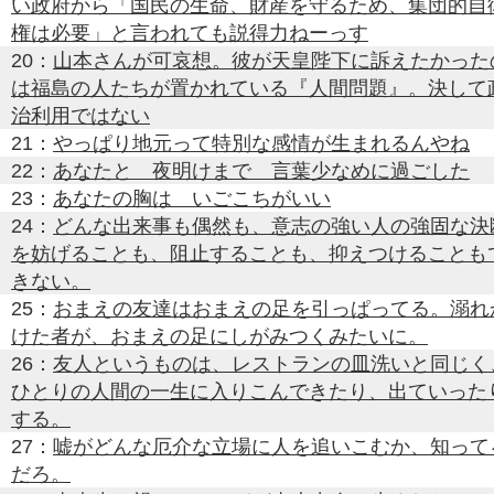
い政府から「国民の生命、財産を守るため、集団的自
権は必要」と言われても説得力ねーっす
20：
山本さんが可哀想。彼が天皇陛下に訴えたかった
は福島の人たちが置かれている『人間問題』。決して
治利用ではない
21：
やっぱり地元って特別な感情が生まれるんやね
22：
あなたと 夜明けまで 言葉少なめに過ごした
23：
あなたの胸は いごこちがいい
24：
どんな出来事も偶然も、意志の強い人の強固な決
を妨げることも、阻止することも、抑えつけることも
きない。
25：
おまえの友達はおまえの足を引っぱってる。溺れ
けた者が、おまえの足にしがみつくみたいに。
26：
友人というものは、レストランの皿洗いと同じく
ひとりの人間の一生に入りこんできたり、出ていった
する。
27：
嘘がどんな厄介な立場に人を追いこむか、知って
だろ。