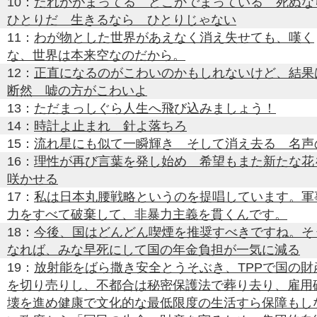
10：
だれかがまってる どこかでまっている 死ぬな
ひとりだ 生きるなら ひとりじゃない
11：
わが物とした世界があえなく消え失せても、嘆く
な、世界は本来空なのだから。
12：
正直になるのがこわいのかもしれないけど、結果
断然 嘘の方がこわいよ
13：
ただまっしぐら人生へ飛び込みましょう！
14：
時計よ止まれ 針よ落ちろ
15：
流れ星にも似て一瞬輝き そして消え去る 名声
16：
理性が再び言葉を発し始め 希望もまた新たな花
咲かせる
17：
私は日本丸腰戦略というのを提唱しています。軍
力をすべて破棄して、非暴力主義を貫くんです。
18：
今後、国はどんどん喫煙を推奨すべきですね。そ
なれば、みな早死にして国の年金負担が一気に減る
19：
放射能をばら撒き安全とうそぶき、TPPで国の財
を切り売りし、不都合は秘密保護法で葬り去り、雇用
壊を進め健康で文化的な最低限度の生活すら保障もし