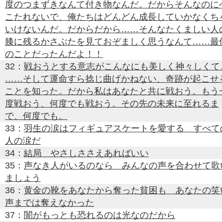
度のつまずきなんて付き物なんだ。だからそんなのに
こたれないで、俺たちはどんどん成長していかなくち
いけないんだ。だからだから……そんなたくましい人
膝に残るかさぶたを見ておぞましく思うなんて……最
のことだったんだよ！！
32：
戦おうとする意志がこんなにも美しく神々しくて
……そして運命すら捻じ曲げかねない、奇跡が起こせ
ことを知った。だから私はあなたと共に戦おう。もう
度戦おう、何度でも戦おう。その先の未来に至れるま
で、何度でも。
33：
羽生の涙はフィギュアスケートを愛する すべて
人の涙だ
34：
結局 やさしささえあればいい
35：
声なき人がいるのなら みんなの声を合わせて歌
ましょう
36：
黄金の靴をあなたから奪った貧困も あなたの笑
声までは奪えなかった
37：
闇がもっとも恐れるのは光なのだから