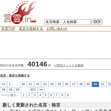
言霊TOP
名言を投稿する
お問い合わせ
40146
現在の全名言件数：
件
> RSSフィードを取得
名言・格言を投稿する
….
<<
1
40
41
42
43
44
45
46
47
48
49
50
51
5
….
58
59
60
803
>>
ページ送り：
1
2
3
4
5
6
7
8
9
新しく更新された名言・格言