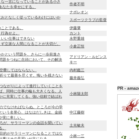
きな一言になっていることがある小さ
作者不明
あなたを幸せにする。
ナポレオン
におとなしく従っているわけにはいか
スポーツクラブの監督
のことである。
伊藤肇
う行為せよ。
カント
、いい仕事はできない
永野重雄
まず立派な人間になることが大切だ。
小倉正恒
いかという問題を、さらに一歩前進さ
アドリアン・ルビンス
問題をつねに念頭において、その解決
キー
空費してはならない。
内村鑑三
祈りて最善を尽くす。悔いを残さない
藤井義弘
つながりによって進行していくことを
PR - ama
ば、同時に仕事の輪も大きくなる。人
小林陽太郎
かに充実してくる。強い信頼で結ばれ
のでなければならぬ。ところが今の学
という名誉心、はなはだしきは、金銭
中江藤樹
や実に卑しい。
ろが、サラリーマンの会話を聞いてい
土光敏夫
る。
目的がサラリーマンになることではな
小林一三
仕事はその見習いが主になる。