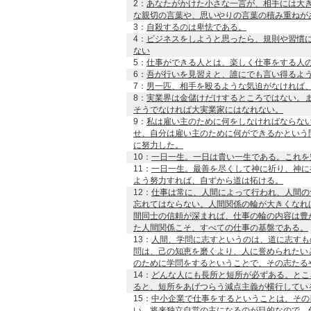
2：
あなたがかけた小さな一言が、相手には大
な親切の言葉や、思いやりの言葉の積み重ねが
3：
自殺するのは卑怯である。
4：
ビジネスをしようと思ったら、規則や習慣
ない
5：
仕事ができる人とは、楽しく仕事をする人
6：
吾が行いを見習えと、誰にでも言い得るよ
7：
男一匹、相手を殴るような気迫がなければ
8：
実業界は金儲けだけするところではない。
そうでなければ大実業家にはなれない。
9：
私は雇い主のために何をしなければならな
せ、自分は雇い主のために何ができるかという
に努力した。
10：
一日一生。一日は貴い一生である。これを
11：
一日一生。最善を尽くして神に祈り、神に
よう努力すれば、自ずから道は拓ける。
12：
仕事は常に、人間によって行われ、人間の
忘れてはならない。人間関係の輪が大きくなれ
間同士の信頼が深まれば、仕事の輪の内容は豊
た人間関係こそ、すべての仕事の基盤である。
13：
人間、学問に志すというのは、道に志すも
問は、己の知恵を磨くより、人に誉められたい
のために学問をするということで、その志たる
14：
どんな人にも長所と短所が必ずある。とこ
ると、短所をあげつらう減点主義が横行してい
15：
中小企業で仕事をするということは、その
い。将来独立自営の主になるのが目的なので、