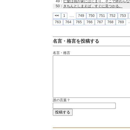
49：
仁愛は我が家にはじまり、そこで終わらな
50：
きちんとしまえば，すぐに見つかる。
….
<<
1
749
750
751
752
753
763
764
765
766
767
768
769
名言・格言を投稿する
名言・格言
誰の言葉？