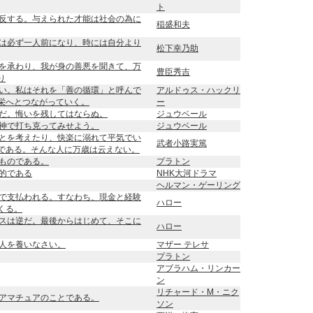
ト
反する。与えられた才能は社会の為に
稲盛和夫
は必ず一人前になり、時には自分より
松下幸乃助
を承わり、我が身の善悪を聞きて、万
豊臣秀吉
り
い。私はそれを「善の循環」と呼んで
アルドゥス・ハックリ
栄へとつながっていく。
ー
だ。悔いを残してはならぬ。
ジュウベール
神で打ち克ってみせよう。
ジュウベール
とを考えたり、快楽に溺れて平気でい
武者小路実篤
である。そんな人に万歳は云えない。
ものである。
プラトン
的である
NHK大河ドラマ
ヘルマン・ゲーリング
で支払われる。すなわち、現金と経験
ハロー
くる。
スは逆だ。最後からはじめて、そこに
ハロー
人を養いなさい。
マザー テレサ
プラトン
アブラハム・リンカー
ン
リチャード・M・ニク
アマチュアのことである。
ソン