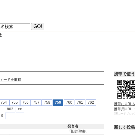
せ
携帯で使う
Sフィードを取得
754
755
756
757
758
759
760
761
762
携帯にURL
….
携帯用URL
803
>>
QRコードブログ
9
発言者
新しく投稿
「旧約聖書」