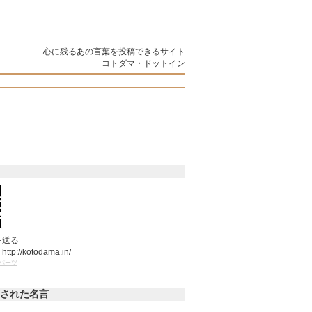
心に残るあの言葉を投稿できるサイト
コトダマ・ドットイン
を送る
：
http://kotodama.in/
パーツ
された名言