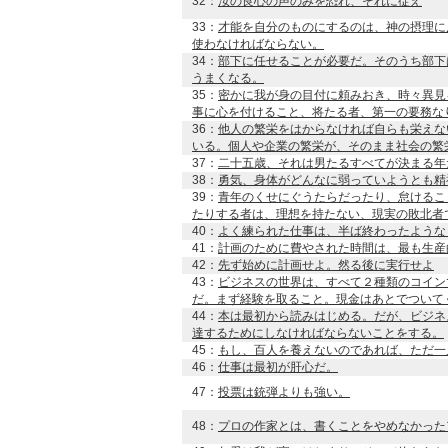
32：
汝の良心の声のみを恐れ、それに従え
33：
才能を自分のものにするのは、神の摂理に
使わなければならない。
34：
部下に任せることが必要だ。そのうち部下
うまくなる。
35：
密かに我が身の目付に頼みおき、時々異見
事に心を付けること、将たる者、第一の要務な
36：
他人の繁栄をはからなければ自らも栄えな
いる。個人や企業の繁栄が、そのまま社会の繁
37：
二十五歳、それは男たるすべてが決まる年
38：
勇気、身体がどんなに弱っていようとも精
39：
青年のくせにぐうたらだったり、怠けるこ
たりする者は、理想を持たない、現実の敗北者
40：
よく練られた仕事は、半ば終わったような
41：
計画のために費やされた時間は、最も生産
42：
先ず始めに計画せよ。然る後に実行せよ
43：
ビジネスの世界は、すべて２種類のコイン
だ。まず経験を取ること。現金はあとでついて
44：
本は最初から読みはじめる。だが、ビジネ
達するためにしなければならないことをする。
45：
もし、百人を養えないのであれば、ただ一
46：
仕事は最初が肝心だ。
47：
投票は銃弾よりも強い。
48：
プロの作家とは、書くことをやめなかった