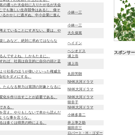
名の通った大会社に入りたがるが大会
こでも激しい生存競争はあるし、偉そ
小林一三
いるかかしに過ぎぬ。中小企業に進ん
小林一三
考えていることにすぎない。要は、や
大久保篤
楽しみなど、絶対に求めてはならな
ヘイドン
ヘシオドス
スポンサー
るんですよね。しかもたまに。
浦上浩
すれば、社員は自主的に自分の頭と足
浦上浩
より社長のほうが偉いといった権威主
丸田芳朗
会社をダメにする。
NHK大河ドラマ
。たんなる努力は賞讃の対象となるに
NHK大河ドラマ
変化を作り出すことが必要である。
NHK大河ドラマ
韓非子
できる。
NHK大河ドラマ
を言え。やりもしないで本から読んだ
小林多喜二
ような事を言うな。
るは多くは得意の時による。
井上準之助
堀田庄三
ロバート・H・ゴダー