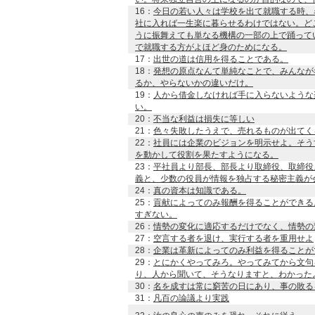
16：
今日の若い人々は学校を出て就職する時、
社に入れば一生楽に暮らせるわけではない。ど
うに振舞えても単なる機構の一部の上で踊って
で就職する方がよほど身のためになる。
17：
出世の道は信用を得ることである。
18：
発想の原点なんて単純なことで、みんなが
るか、やらないかの違いだけ。
19：
人から借金しなければ手に入らないような
い。
20：
不当な利益は損失に等しい
21：
色々失敗したうえで、売れるものが出てく
22：
社員には企業のビジョンを明示せよ。そう
を動かして役割を果たすようになる。
23：
平社員より部長、部長より取締役、取締役
義と、少数の役員が情報を独占する秘密主義が
24：
真の資本は知識である。
25：
貢献によってのみ報酬を得ることができる
すぎない。
26：
情勢の変化に適応するだけでなく、情勢の
27：
空言する者を退け、実行する者を重用せよ
28：
企業は革新によってのみ利益を得ることが
29：
とにかくやってみろ。やってみてから文句
り、人から聞いて、そうなりますと、わかった
30：
名を成すは常に窮苦の日にあり、事の敗る
31：
凡百の論議より実践