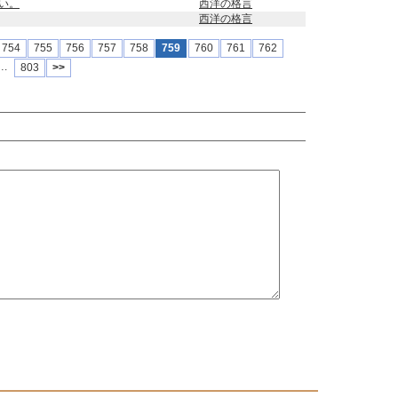
い。
西洋の格言
西洋の格言
754
755
756
757
758
759
760
761
762
….
803
>>