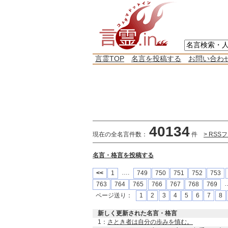
言霊TOP
名言を投稿する
お問い合わ
40134
現在の全名言件数：
件
> RS
名言・格言を投稿する
….
<<
1
749
750
751
752
753
763
764
765
766
767
768
769
ページ送り：
1
2
3
4
5
6
7
8
新しく更新された名言・格言
1：
さとき者は自分の歩みを慎む。